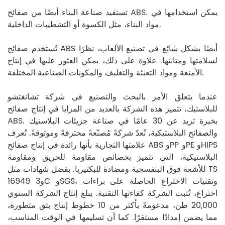
تستفيد صناعة البناء أيضًا من صفائح ABS. يمكن استخدامها في
مواد البناء، مثل الكسوة أو التشطيبات الداخلية.
تُستخدم صفائح ABS أيضًا بشكل شائع في تصنيع الألعاب، نظرًا
لسلامتها ومتانتها. علاوة على ذلك، يمكن العثور عليها في إنتاج
الأمتعة ومواد التعبئة والتغليف والمكونات الصناعية المختلفة.
عندما يتعلق الأمر بالبحث والتصنيع في شركة تشانغتشو
للبلاستيك، تتميز هذه الشركة بالعديد من المزايا في إنتاج صفائح
ABS. بخبرة تزيد عن 30 عامًا في صناعة جزيئات البلاستيك
والصفائح البلاستيكية، تُعدّ شركةً مُصنّعةً محترفةً وموثوقةً. تُعرف
علامتها التجارية بأنها رائدة في إنتاج صفائح ABS وPP وPE وHIPS
البلاستيكية، التي تتميز بخصائص مقاومة للحريق ومقاومة
للأشعة فوق البنفسجية ومضادة للبكتيريا. بفضل شهادات مثل TS
16949 و3C وSGS، وتقنيات الاختراع الحاصلة على براءات
اختراع، تُثبت الشركة كفاءتها التقنية. يبلغ إنتاج الشركة السنوي
20,000 طن، مدعومةً بأكثر من 10 خطوط إنتاج بثق متطورة،
مما يضمن إمدادًا مستقرًا. كما أن تسليمها في الوقت المناسب،