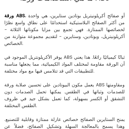
، أو صفائح أكريلونيتريل بوتادين ستايرين، هي واحدة
ورقة ABS
من أكثر الصفائح البلاستيكية استخدامًا على نطاق واسع نظرًا
لخصائصها الممتازة. فهي تجمع بين مزايا مكوناتها الثلاثة -
أكريلونيتريل، وبوتادين، وستايرين - لتقديم مجموعة متوازنة من
الخصائص.
يوفر الأكريلونتريل الموجود في ABS ثباتًا كيميائيًا رائعًا. هذا يعني
أن الورقة مقاومة لمختلف المواد الكيميائية، مما يجعلها مناسبة
للتطبيقات التي قد تتلامس فيها مع مواد مختلفة.
يعمل مكون البيوتادين على تحسين صلابة ورقة ABS ومقاومتها
للصدمات وثباتها في الطقس. يمكنها تحمل الصدمات دون
التشقق أو الكسر بسهولة، كما تعمل بشكل جيد في ظروف
الطقس المختلفة.
يمنح الستايرين الصفائح خصائص عازلة ممتازة وقابلية للتصنيع.
وهذا يسمح بالمعالجة السهلة وتشكيل الصفائح، فضلاً عن