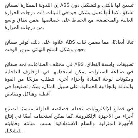
إن اللدونة الممتازة لصفائح ABS تسمح لها بالثني والتشكيل دون
تشقق. كما أنها تعمل بشكل جيد في البيئات ذات درجات الحرارة
العالية والمنخفضة، مع الحفاظ على خصائصها ضمن نطاق واسع
من درجات الحرارة.
علاوة على ذلك، توفر صفائح ABS ثباتًا أبعاديًا، مما يضمن ثبات
حجم وشكل المنتج النهائي بمرور الوقت.
في مختلف الصناعات، تجد صفائح ABS تطبيقات واسعة النطاق.
في صناعة السيارات، يمكن استخدامها في الزخارف الداخلية
ومكونات لوحة القيادة وأجزاء أخرى تتطلب مزيجًا من القوة
والمتانة والجاذبية الجمالية. على سبيل المثال، يمكن تصنيعها في
أغطية وهياكل ومقابض.
في قطاع الإلكترونيات، تجعله خصائصه العازلة مناسبًا لتصنيع
أجزاء من الأجهزة الإلكترونية. كما يمكن استخدامه أيضًا في إنتاج
الأجهزة المنزلية والسلع الاستهلاكية بسبب متانته وقابليته
للتشكيل.