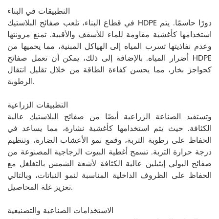
التطبيقات في البناء
في قطاع البناء، تلعب صفائح البلاستيك HDPE دورًا حاسمًا. يتم
استخدامها كأغشية مقاومة للماء للأسقف والأقبية. تمنع مرونتها
وعدم نفاذيتها تسرب المياه إلى الهياكل المبنية، مما يحميها من
أضرار المياه. بالإضافة إلى ذلك، يمكن أن تعمل صفائح HDPE
كحواجز بخار، مما يحسن كفاءة الطاقة من خلال تقليل انتقال
الرطوبة.
التطبيقات الزراعية
وتستفيد الصناعة الزراعية أيضًا من صفائح البلاستيك عالية
الكثافة. حيث يتم استخدامها كأغشية نشارة، مما يساعد في
الحفاظ على رطوبة التربة، وقمع نمو الأعشاب الضارة، وتنظيم
درجة حرارة التربة. تسمح أغطية البيوت الزجاجية المصنوعة من
صفائح البولي إيثيلين عالية الكثافة لأشعة الشمس بالتغلغل مع
الحفاظ على الظروف الداخلية المناسبة لنمو النباتات، وبالتالي
تعزيز غلة المحاصيل.
الاستخدامات الصناعية والتصنيعية