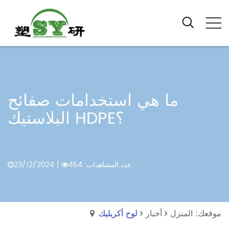
ما هي استخدامات صفائح
البلاستيك HDPE؟
عدد المشاهدات: 454
|
23/12/2024
موقعك: المنزل
أخبار
لوح أكريليك