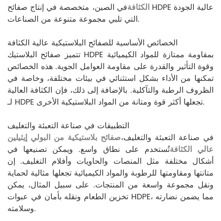
الكثافة
في الصين، متخصصة في إنتاج صفائح HDPE عالية الجودة
التي تلبي مجموعة متنوعة من الصناعات.
الخصائص الأساسية للصفائح البلاستيكية عالية الكثافة
تتميز صفائح البلاستيك HDPE بمقاومة ممتازة للمواد الكيميائية
وقوة التأثير والقدرة على مقاومة العوامل الجوية. هذه الخصائص
تمكنها من الأداء بشكل استثنائي في بيئات مختلفة، وخاصة في
الظروف الرطبة والتآكلية. بالإضافة إلى ذلك، فإن الكثافة العالية
لـ HDPE تجعلها أكثر قوة ومتانة من المواد البلاستيكية الأخرى.
التطبيقات في صناعة التعبئة والتغليف
في صناعة التعبئة والتغليف،
صفائح بلاستيكية من البولي إيثيلين
عالي الكثافة
تُستخدم على نطاق واسع. ويمكن تصنيعها في
أشكال مختلفة مثل المنصات والحاويات وأفلام التغليف. إن
متانتها ومقاومتها للرطوبة والمواد الكيميائية تجعلها مثالية لحماية
ونقل مجموعة واسعة من المنتجات. على سبيل المثال، يمكن
تخزين الطعام ونقله بأمان في عبوات HDPE، مما يضمن نضارته
وسلامته.