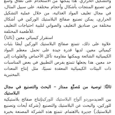
والتشكيل الحراري. هذا يمكّنها من الاستخدام على نطاق واسع
في تصنيع المنتجات بأشكال وأحجام مختلفة. على سبيل المثال،
في مجال تغليف المواد الغذائية، من خلال عملية التشكيل
الحراري، يمكن تصنيع صفائح البلاستيك الوركين في أشكال
مختلفة من صناديق التغليف والصواني لتلبية احتياجات التغليف
للأطعمة المختلفة.
(ثالثا) استقرار كيميائي معين
علاوة على ذلك، تتمتع صفائح البلاستيك الوركين أيضًا بثبات
كيميائي معين. لديها قدرة جيدة على تحمل معظم المواد
الكيميائية الشائعة ويمكنها مقاومة تآكل الأحماض والقلويات إلى
حد معين. هذا يجعلها تتمتع بفرص التطبيق في بعض المناسبات
ذات البيئات الكيميائية المعقدة نسبيًا، مثل إنتاج المعدات
المختبرية.
ثالثًا: توصية من مُصنِّع ممتاز - البحث والتصنيع في مجال
البلاستيك
بين العديد
موردو ألواح البلاستيك للوركين
إنتاج صفائح بلاستيكية
للوركين، والبحث عن البلاستيك والتصنيع (شركة أبحاث وتصنيع
البلاستيك) جديرة بالاهتمام. تتمتع هذه الشركة المصنعة بخبرة