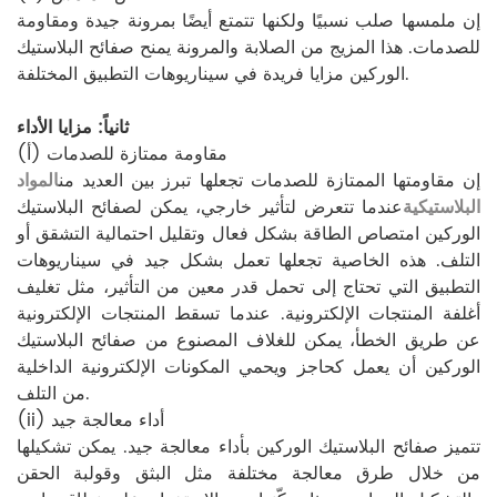
إن ملمسها صلب نسبيًا ولكنها تتمتع أيضًا بمرونة جيدة ومقاومة
للصدمات. هذا المزيج من الصلابة والمرونة يمنح صفائح البلاستيك
الوركين مزايا فريدة في سيناريوهات التطبيق المختلفة.
ثانياً: مزايا الأداء
(أ) مقاومة ممتازة للصدمات
إن مقاومتها الممتازة للصدمات تجعلها تبرز بين العديد من
المواد
البلاستيكية
عندما تتعرض لتأثير خارجي، يمكن لصفائح البلاستيك
الوركين امتصاص الطاقة بشكل فعال وتقليل احتمالية التشقق أو
التلف. هذه الخاصية تجعلها تعمل بشكل جيد في سيناريوهات
التطبيق التي تحتاج إلى تحمل قدر معين من التأثير، مثل تغليف
أغلفة المنتجات الإلكترونية. عندما تسقط المنتجات الإلكترونية
عن طريق الخطأ، يمكن للغلاف المصنوع من صفائح البلاستيك
الوركين أن يعمل كحاجز ويحمي المكونات الإلكترونية الداخلية
من التلف.
(ii) أداء معالجة جيد
تتميز صفائح البلاستيك الوركين بأداء معالجة جيد. يمكن تشكيلها
من خلال طرق معالجة مختلفة مثل البثق وقولبة الحقن