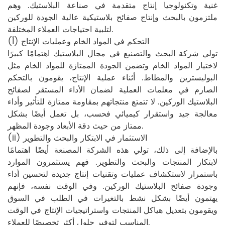
غنية وتكنولوجيا إنتاج متقدمة في صناعة البلاستيك. وهم
ملتزمون بالبحث وإنتاج صفائح بلاستيكية عالية الجودة للوركين
لتلبية احتياجات العملاء المختلفة.
(أ) التحكم في المواد الخام وعمليات الإنتاج
تولي شركة البحث والتصنيع في مجال البلاستيك اهتمامًا كبيرًا
لاختيار المواد الخام وتضمن الجودة الممتازة للمواد الخام مثل
البوليسترين والمطاط. أثناء عملية الإنتاج، يقومون بالتحكم
الصارم في معلمات العملية لضمان الأداء المستقر لصفائح
البلاستيك الوركين. لا تتمتع منتجاتهم بمقاومة ممتازة للتأثير وأداء
معالجة جيد واستقرار كيميائي فحسب، بل تعمل أيضًا بشكل
ممتاز من حيث دقة الأبعاد وجودة المظهر.
(ii) الاستثمار في الابتكار والبحث والتطوير
بالإضافة إلى ذلك، تولي هذه الشركة المصنعة أيضًا اهتمامًا
لابتكار المنتجات والبحث والتطوير. فهم يستثمرون الموارد
باستمرار لاستكشاف عمليات وتقنيات إنتاج جديدة لتحسين أداء
وجودة صفائح البلاستيك الوركين. وفي الوقت نفسه، فإنهم
يهتمون أيضًا بشكل نشط بالتغيرات في الطلب في السوق
ويقومون بتعديل هياكل المنتجات واستراتيجيات الإنتاج في الوقت
المناسب لتوفير حلول أكثر تخصيصًا للعملاء.