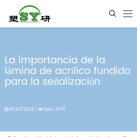
La importancia de la
lámina de acrílico fundido
para la señalización
28/02/2023
|
Vista: 2076