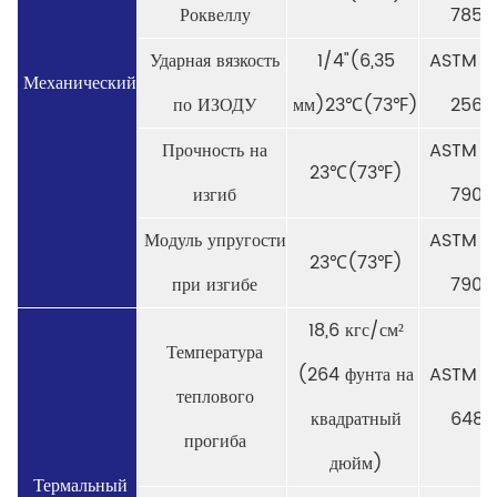
Роквеллу
785
Ударная вязкость
1/4"(6,35
ASTM D
Механический
по ИЗОДУ
мм)23℃(73℉)
256
Прочность на
ASTM D
23℃(73℉)
изгиб
790
Модуль упругости
ASTM D
23℃(73℉)
при изгибе
790
18,6 кгс/см²
Температура
(264 фунта на
ASTM D
теплового
квадратный
648
прогиба
дюйм)
Термальный