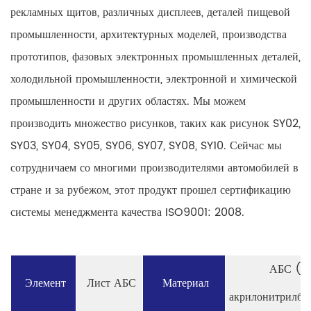
рекламных щитов, различных дисплеев, деталей пищевой
промышленности, архитектурных моделей, производства
прототипов, фазовых электронных промышленных деталей,
холодильной промышленности, электронной и химической
промышленности и других областях. Мы можем
производить множество рисунков, таких как рисунок SY02,
SY03, SY04, SY05, SY06, SY07, SY08, SY10. Сейчас мы
сотрудничаем со многими производителями автомобилей в
стране и за рубежом, этот продукт прошел сертификацию
системы менеджмента качества ISO9001: 2008.
АБС (пл
Элемент
Лист АБС
Материал
акрилонитрилбу