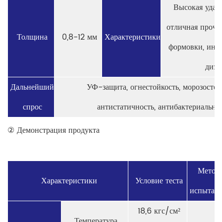
Высокая удар
отличная прочно
Толщина
0,8-12 мм
Характеристики
формовки, инд
диза
Дальнейший
УФ-защита, огнестойкость, морозостой
спрос
антистатичность, антибактериально
② Демонстрация продукта
Метод
Характеристики
Условие теста
испытан
18,6 кгс/см²
Температура