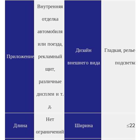
Внутренняя
отделка
автомобиля
или поезда,
Дизайн
Гладкая, рельефн
Приложение
рекламный
внешнего вида
подсветкой
щит,
различные
дисплеи и т.
д.
Нет
Длина
Ширина
≤220
ограничений