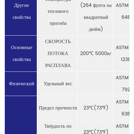
Другие
(264 фунта на
ASTM D
теплового
свойства
квадратный
648
прогиба
дюйм)
СКОРОСТЬ
Основные
ASTM D
ПОТОКА
200℃ 5000кг
свойства
1238
РАСПЛАВА
ASTM D
Физический
Удельный вес
792
ASTM D
Предел прочности
23℃(73℉)
638
Твёрдость по
ASTM D
23℃(73℉)