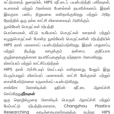
கட்டுமானத் துறையில், HIPS ஷீட்டைப் பயன்படுத்தி பகிர்வுகள்,
கூரைகள் மற்றும் அலங்கார பேனல்கள் தயாரிக்கலாம். இதன்
இலகுரக பண்பு நிறுவலை எளிதாக்குகிறது மற்றும் அதே
நேரத்தில் ஒரு நல்ல காட்சி விளைவையும் அளிக்கும்.
நுகர்வோர் பொருட்கள் உற்பத்தி
பொம்மைகள், வீட்டு உபயோகப் பொருட்கள் உறைகள் மற்றும்
எழுதுபொருட்கள் போன்ற நுகர்வோர் பொருட்களின் உற்பத்தியில்
HIPS தாள் பரவலாகப் பயன்படுத்தப்படுகிறது. இதன் பாதுகாப்பு
மற்றும் நீடித்து உழைக்கும் தன்மை, குறிப்பாக
குழந்தைகளுக்கான தயாரிப்புகளுக்கு ஏற்றதாக அமைகிறது.
விளம்பரம் மற்றும் காட்சிப்படுத்தல்
HIPS தாள் அச்சிடவும் வெட்டவும் எளிதானது, மேலும் இது
பெரும்பாலும் விளம்பரப் பலகைகள், காட்சி ரேக்குகள் மற்றும்
சைன்போர்டுகளை உருவாக்கப் பயன்படுகிறது.
சாங்சோ பிளாஸ்டிக்ஸ் ஹிப்ஸ் ஷீட்டை ஆராய்ச்சி
செய்கிறது
தீர்வுகள்
ஒரு தொழில்முறை பிளாஸ்டிக் பொருள் ஆராய்ச்சி மற்றும்
மேம்பாட்டு உற்பத்தியாளராக, Changzhou Plastics
Researching வாடிக்கையாளர்களுக்கு உயர்தர HIPS