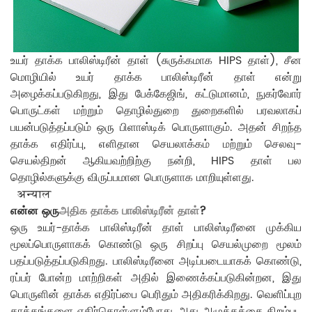
உயர் தாக்க பாலிஸ்டிரீன் தாள் (சுருக்கமாக HIPS தாள்), சீன
மொழியில் உயர் தாக்க பாலிஸ்டிரீன் தாள் என்று
அழைக்கப்படுகிறது, இது பேக்கேஜிங், கட்டுமானம், நுகர்வோர்
பொருட்கள் மற்றும் தொழில்துறை துறைகளில் பரவலாகப்
பயன்படுத்தப்படும் ஒரு பிளாஸ்டிக் பொருளாகும். அதன் சிறந்த
தாக்க எதிர்ப்பு, எளிதான செயலாக்கம் மற்றும் செலவு-
செயல்திறன் ஆகியவற்றிற்கு நன்றி, HIPS தாள் பல
தொழில்களுக்கு விருப்பமான பொருளாக மாறியுள்ளது.
अन्याल
என்ன ஒரு
அதிக தாக்க பாலிஸ்டிரீன் தாள்
?
ஒரு உயர்-தாக்க பாலிஸ்டிரீன் தாள் பாலிஸ்டிரீனை முக்கிய
மூலப்பொருளாகக் கொண்டு ஒரு சிறப்பு செயல்முறை மூலம்
பதப்படுத்தப்படுகிறது. பாலிஸ்டிரீனை அடிப்படையாகக் கொண்டு,
ரப்பர் போன்ற மாற்றிகள் அதில் இணைக்கப்படுகின்றன, இது
பொருளின் தாக்க எதிர்ப்பை பெரிதும் அதிகரிக்கிறது. வெளிப்புற
தாக்கங்களை எதிர்கொள்ளும்போது, ​​அது அழுத்தத்தை திறம்பட