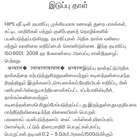
இடுப்பு தாள்
HIPS ஷீட்டின் தயாரிப்பு முக்கியமாக உணவுத் துறை பாகங்கள்,
கட்டிட மாதிரிகள் மற்றும் குளிர்பதனத் தொழில்களில்
பயன்படுத்தப்படுகிறது. தயாரிப்புகள் அதிக தாக்க வலிமை
மற்றும் வானிலை எதிர்ப்பைக் கொண்டுள்ளன. இந்த தயாரிப்பு
ISO9001: 2008 தர மேலாண்மை அமைப்பு சான்றிதழைப்
பெற்றது.
अन्याल�ालायालायायाय�
अन्याल
இடுப்பு தாள்
தட்டு
அதிக
தாக்கத்தை ஏற்படுத்துகிறது
வலிமை
மற்றும் கடினத்தன்மை
,
எந்த
நிறத்திலும் இருக்கலாம்.
,
செயலாக்கம்,
வேதியியல் எதிர்ப்பு
, மின்
பண்புகள்
அல்லது,
மாற்றியமைக்கப்பட்ட ரப்பர்
பாலிஸ்டிரீன்
,
தாக்கம்
வலிமை
மற்றும்
கடினத்தன்மை
பெரிதும்
மேம்படுத்தப்பட்டது.
இருந்துள்ளது
பகுதியளவ
மாற்றீடு
தி
விலையுயர்ந்த விலை
ஏபிஎஸ் பொருள்
.
பரவலாகப் பயன்படுத்தலாம்
: லைட் பாக்ஸ்கள்,
விளம்பரம்
,
பிளாஸ்டிக்
, பட்டுத் திரை,
மாதிரி பொருட்கள்
,
காப்பு
பொருட்கள்.
தடிமன்
0.2 ~ 9.0மிமீ.
அகலம்
1500மிமீக்கும்