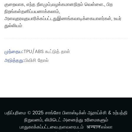
குறைவாக
, எந்த நீளமும்
,
வழக்கமான
நிறம் வெள்ளை.
, பிற
நிறங்கள்
தனிப்பயனாக்கலாம்
,
அளவு
தரவு
தயாரிக்கப்பட்டது
இணங்க
வாடிக்கையாளர்கள்
, உயர்
துல்லியம்
முந்தைய:
TPU/ABS கூட்டுத் தாள்
அடுத்தது:
பிவிசி தோல்
பதிப்புரிமை © 2025 சாங்சோ பிளாஸ்டிக்ஸ் ஆராய்ச்சி & உற்பத்தி
நிறுவனம், லிமிடெட் அனைத்து உரிமைகளும்
பாதுகாக்கப்பட்டவை.
தளவரைபடம்
अन्याल
எல்லா