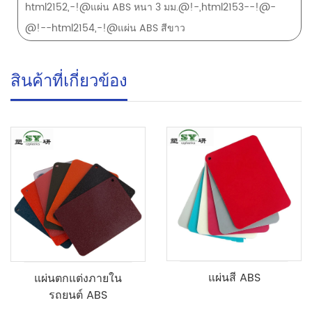
html2152,-!@แผ่น ABS หนา 3 มม.@!-,html2153--!@-
@!--html2154,-!@แผ่น ABS สีขาว
สินค้าที่เกี่ยวข้อง
แผ่นสี ABS
แผ่นตกแต่งภายใน
รถยนต์ ABS