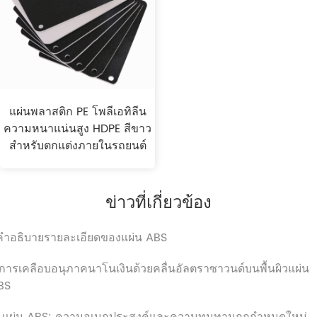
แผ่นพลาสติก PE โพลีเอทิลีน
ความหนาแน่นสูง HDPE สีขาว
สำหรับตกแต่งภายในรถยนต์
ข่าวที่เกี่ยวข้อง
.คำอธิบายรายละเอียดของแผ่น ABS
.การเคลือบอนุภาคนาโนเงินด้วยคลื่นอัลตราซาวนด์บนพื้นผิวแผ่น
BS
. แผ่น ABS: ความอเนกประสงค์และความทนทานถูกกำหนดใหม่