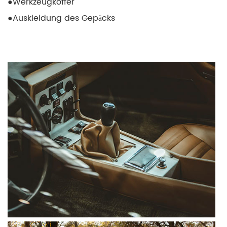
●
Werkzeugkoffer
●
Auskleidung des Gepäcks