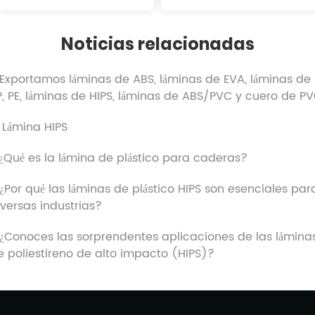
Noticias relacionadas
. Exportamos láminas de ABS, láminas de EVA, láminas de
P, PE, láminas de HIPS, láminas de ABS/PVC y cuero de PV
. Lámina HIPS
.¿Qué es la lámina de plástico para caderas?
.¿Por qué las láminas de plástico HIPS son esenciales par
iversas industrias?
.¿Conoces las sorprendentes aplicaciones de las lámina
e poliestireno de alto impacto (HIPS)?