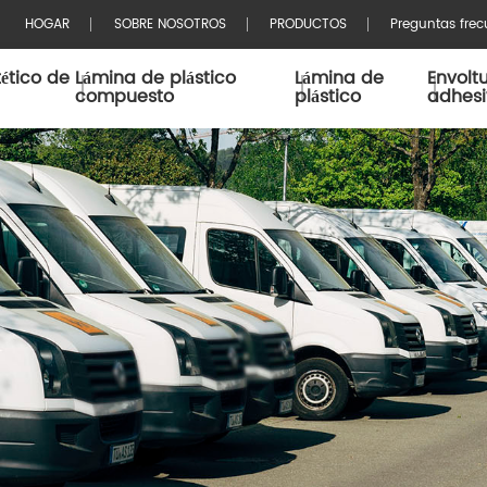
HOGAR
SOBRE NOSOTROS
PRODUCTOS
Preguntas frec
tético de
Lámina de plástico
Lámina de
Envolt
compuesto
plástico
adhes