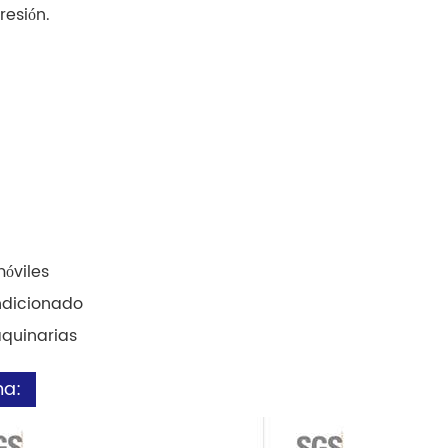
esión.
móviles
ndicionado
aquinarias
ma: