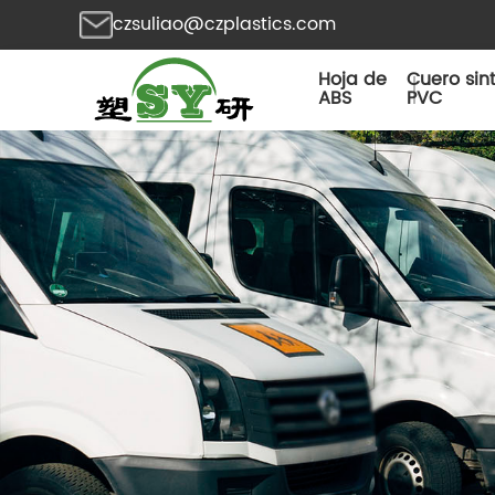
czsuliao@czplastics.com
Hoja de
Cuero sin
ABS
PVC