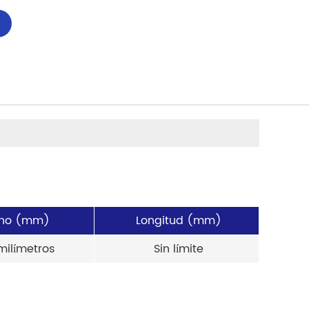
ho (mm)
Longitud (mm)
milímetros
Sin límite