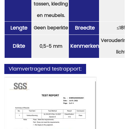
tassen, kleding
en meubels.
Lengte
Breedte
Geen beperkte
≤
185
Veroudering
Dikte
Kenmerken
0,5-5 mm
licht,
Vlamvertragend testrapport: