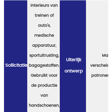
Interieurs van
treinen of
auto's,
medische
apparatuur,
sportuitrusting,
Matt
Uiterlijk
Sollicitatie
bagagestoffen.
verscheid
ontwerp
Gebruikt voor
patronen 
de productie
van
handschoenen,