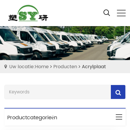
Uw locatie:Home
Producten
Acrylplaat
Productcategorieën