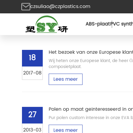
czsuliao@czplastics.com
ABS-plaat
PVC synth
Het bezoek van onze Europese klan
18
Wij heten onze Europese klant, de heer Ö
composietplaat.
2017-08
Lees meer
Polen op maat geïnteresseerd in o
27
Pur polen custom interesse in onze EVA 
2013-03
Lees meer