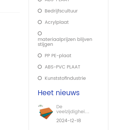
Bedrijfscultuur
Acrylplaat
materiaalprijzen blijven
stijgen
PP PE-plaat
ABS-PVC PLAAT
Kunststofindustrie
Heet nieuws
De
veelzijdigheid
en voordelen
2024-12-18
van composiet
kunststofplaten