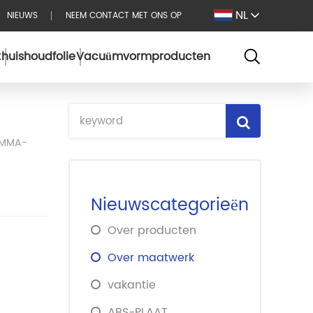
NL
NIEUWS
NEEM CONTACT MET ONS OP
t
huishoudfolie
Vacuümvormproducten
/PMMA-
Nieuwscategorieën
Over producten
Over maatwerk
vakantie
ABS-PLAAT