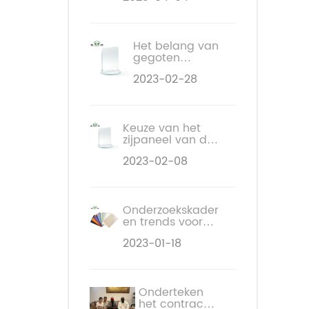
in de
verpakkingsindustrie
stimuleren de
marktgroei
Het belang van
gegoten
acrylplaten
2023-02-28
voor
bewegwijzering
Keuze van het
zijpaneel van de
computerbehuizing:
2023-02-08
gegoten
acrylplaat of
gehard glas
Onderzoekskader
en trends voor
de prijs van ABS-
2023-01-18
kunststofplaten
Onderteken
het contract