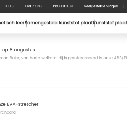
THUIS
OVER ONS
PRODUCTEN
Veelgestelde vragen
etisch leer
Samengesteld kunststof plaat
Kunststof plaa
Thuis
Over maatwerk
t op 8 augustus
zcan Bakır, van harte welkom. Hij is geïnteresseerd in onze ABS
nze EVA-stretcher
brancard.