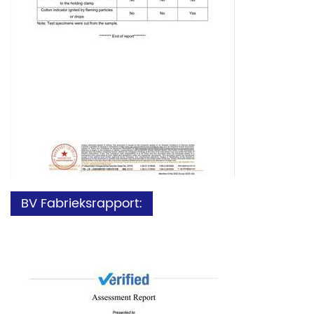
BV Fabrieksrapport: