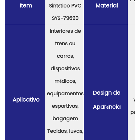
Item
Material
Sintético PVC
SYS-79690
Interiores de
trens ou
carros,
dispositivos
médicos,
Design de
equipamentos
Aplicativo
va
esportivos,
Aparência
pad
bagagem
Tecidos, luvas,