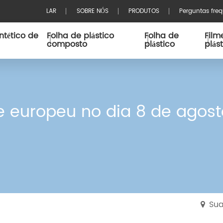
LAR
SOBRE NÓS
PRODUTOS
Perguntas fre
ntético de
Folha de plástico
Folha de
Film
composto
plástico
plás
te europeu no dia 8 de agost
Sua