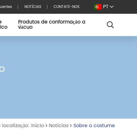
PT
quentes
NOTÍCIAS
CONTATE-NOS
e
Produtos de conformação a
tico
vácuo
o
 localização: Início
Notícias
Sobre o costume