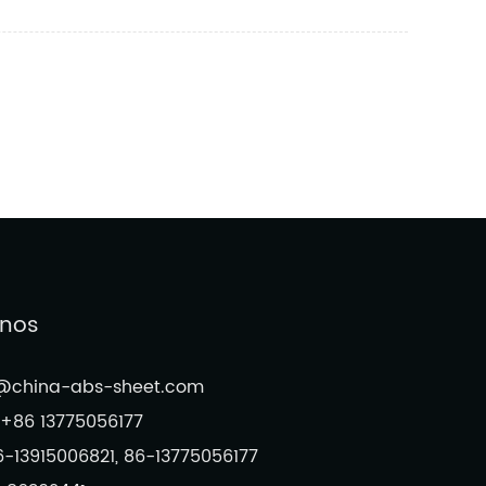
-nos
o@china-abs-sheet.com
+86 13775056177
6-13915006821, 86-13775056177