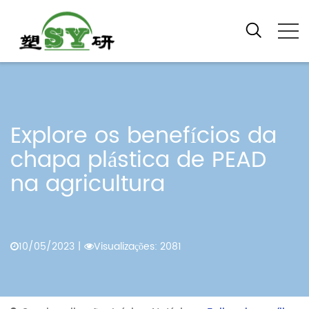
Explore os benefícios da
chapa plástica de PEAD
na agricultura
10/05/2023
|
Visualizações: 2081