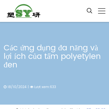
Các ứng dụng đa năng và
lợi ích của tấm polyetylen
đen
18/10/2024
|
Lượt xem:633