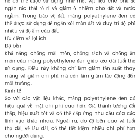
nó có thể được sử dụng như một vật liệu che phủ để
ngăn rác thải rò rỉ và giảm ô nhiễm cho đất và nước
ngầm. Trong bảo vệ đất, màng polyethylene đen có
thể được sử dụng để ngăn xói mòn đất và duy trì độ phì
nhiêu và độ ẩm của đất.
Ưu điểm và lợi ích
Độ bền
Khả năng chống mài mòn, chống rách và chống ăn
mòn của màng polyethylene đen giúp kéo dài tuổi thọ
sử dụng. Điều này không chỉ làm giảm tần suất thay
màng và giảm chi phí mà còn làm giảm tác động đến
môi trường.
Kinh tế
So với các vật liệu khác, màng polyethylene đen có
hiệu quả về mặt chi phí cao hơn. Giá thành tương đối
thấp, hiệu suất tốt và có thể đáp ứng nhu cầu của các
lĩnh vực khác nhau. Ngoài ra, do độ bền cao và tuổi
thọ dài, về lâu dài, có thể tiết kiệm nhiều chi phí hơn
cho người dùng.