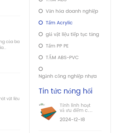
Văn hóa doanh nghiệp
Tấm Acrylic
giá vật liệu tiếp tục tăng
ồng của ba
Tấm PP PE
a...
TẤM ABS-PVC
Ngành công nghiệp nhựa
Tin tức nóng hổi
ột vật liệu
Tính linh hoạt
và ưu điểm của
tấm nhựa
2024-12-18
composite
trong xây
dựng