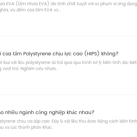
ựa EVA (tấm nhựa EVA) do tính chất tuyệt vời và phạm vi ứng dụng 
ghĩa, ưu điểm của tấm EVA và...
i của tấm Polystyrene chịu lực cao (HIPS) không?
oại vật liệu polystyrene đã trải qua quá trình xử lý biến tính đặc biệt
vượt trội. Nghiên cứu nhựa...
 cho nhiều ngành công nghiệp khác nhau?
tyrene chịu va đập cao. Đây là vật liệu thu được bằng cách biến tín
u và các thành phần khác.