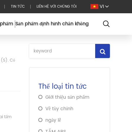
VI
TIN TỨC
LIÊN HỆ VỚI CHÚNG TÔI
 phẩm
Sản phẩm định hình chân không
 (S). Có
Thể loại tin tức
Giới thiệu sản phẩm
Về tùy chỉnh
ai tấm
ngày lễ
TẤM ABS