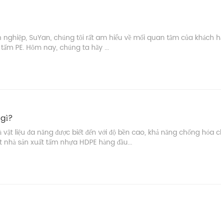
nghiệp, SuYan, chúng tôi rất am hiểu về mối quan tâm của khách h
ủa tấm PE. Hôm nay, chúng ta hãy ...
 gì?
ật liệu đa năng được biết đến với độ bền cao, khả năng chống hóa c
 nhà sản xuất tấm nhựa HDPE hàng đầu...