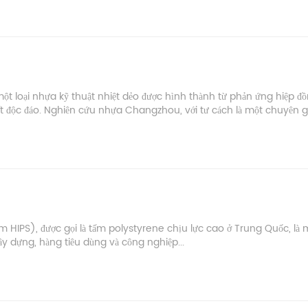
ột loại nhựa kỹ thuật nhiệt dẻo được hình thành từ phản ứng hiệp đ
độc đáo. Nghiên cứu nhựa Changzhou, với tư cách là một chuyên gi
m HIPS), được gọi là tấm polystyrene chịu lực cao ở Trung Quốc, là m
ây dựng, hàng tiêu dùng và công nghiệp...