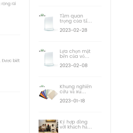
bao bì để thúc
rộng rãi
đẩy tăng
trưởng thị
trường
Tầm quan
trọng của tấm
Acrylic đúc
2023-02-28
cho biển báo
Lựa chọn mặt
bên của vỏ
. Được biết
máy tính Tấm
2023-02-08
Acrylic đúc
hoặc kính
cường lực
Khung nghiên
cứu và xu
hướng giá tấm
2023-01-18
nhựa ABS
h
Ký hợp đồng
với khách hàng
Châu Phi của