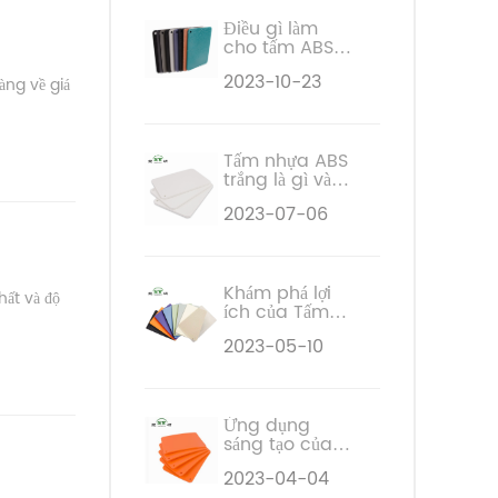
Điều gì làm
cho tấm ABS
4x8 trở thành
2023-10-23
sự lựa chọn đa
àng về giá
năng cho các
dự án của bạn
Tấm nhựa ABS
trắng là gì và
ứng dụng của
2023-07-06
nó?
Khám phá lợi
hất và độ
ích của Tấm
nhựa HDPE
2023-05-10
trong nông
nghiệp
Ứng dụng
sáng tạo của
Tấm nhựa EVA
2023-04-04
trong ngành