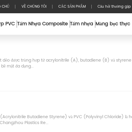
G CHỦ
VỀ CHÚNG TÔI
CÁC SẢN PHẨM
Câu hỏi thường gặp
ợp PVC
Tấm Nhựa Composite
Tấm nhựa
Màng bọc thực
Trang chủ
Tấm Acrylic
ệt dẻo được trùng hợp từ acrylonitrile (A), butadiene (B) và styrene
bề mặt đa dạng...
S (Acrylonitrile Butadiene Styrene) và PVC (Polyvinyl Chloride) là h
Changzhou Plastics Re...