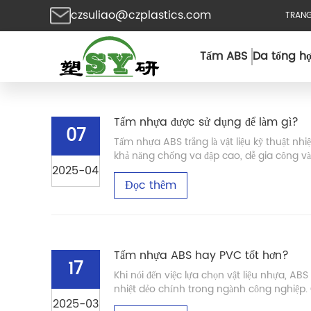
czsuliao@czplastics.com
TRAN
Tấm ABS
Da tổng h
Tấm nhựa được sử dụng để làm gì?
07
Tấm nhựa ABS trắng là vật liệu kỹ thuật nhi
khả năng chống va đập cao, dễ gia công và 
2025-04
Đọc thêm
Tấm nhựa ABS hay PVC tốt hơn?
17
Khi nói đến việc lựa chọn vật liệu nhựa, AB
nhiệt dẻo chính trong ngành công nghiệp. 
2025-03