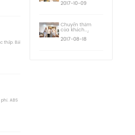
2017-10-09
chúng tôi vào
ngày 25/9
Chuyến thăm
của khách
hàng châu Âu
2017-08-18
của chúng tôi
c thấp. Bài
vào ngày 8
tháng 8
 phí. ABS