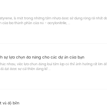
styrene, là một trong những tấm nhựa được sử dụng rộng rãi nhất d
m của ba thành phần của nó - acrylonitrile, ...
nh sự lựa chọn đa năng cho các dự án của bạn
khác nhau, việc lựa chọn đúng loại tấm lợp có thể ảnh hưởng rất lớn đế
 đạt được sự cải thiện đáng kể ...
t và độ bền