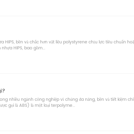
ựa HIPS, bền và chắc hơn vật liệu polystyrene chịu lực tiêu chuẩn hoặ
m nhựa HIPS, bao gồm...
gì?
ng nhiều ngành công nghiệp vì chúng đa năng, bền và tiết kiệm chi
ợc gọi là ABS) là một loại terpolyme...