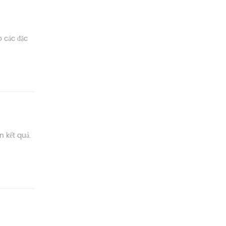
o các đặc
n kết quả.