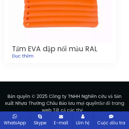
Tấm EVA dập nổi màu RAL
Đọc thêm
Bản quyền © 2025 Công ty TNHH Nghiên cứu và Sản
xuất Nhựa Thường Châu Bảo lưu mọi quyền
Sơ đồ trang
web
Tất cả các thẻ
WhatsApp
Skype
E-mail
Liên hệ
Cuộc điều tra