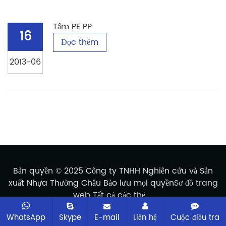
Tấm PE PP
16
Đọc thêm
2013-06
Bản quyền © 2025 Công ty TNHH Nghiên cứu và Sản
xuất Nhựa Thường Châu Bảo lưu mọi quyền
Sơ đồ trang
web
Tất cả các thẻ
WhatsApp
Skype
E-mail
Liên hệ
Cuộc điều tra