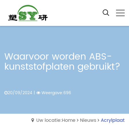
Waarvoor worden ABS-
kunststofplaten gebruikt?
20/09/2024
|
Weergave:696
Uw locatie:Home
Nieuws
Acrylplaat