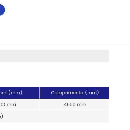
ura (mm)
Comprimento (mm)
900 mm
4500 mm
o)