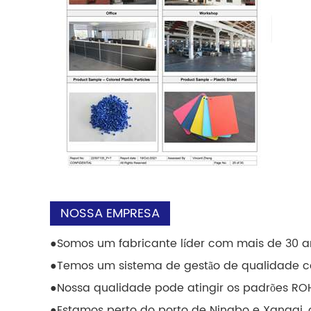
NOSSA EMPRESA
●
Somos um fabricante líder com mais de 30 an
●
Temos um sistema de gestão de qualidade co
●
Nossa qualidade pode atingir os padrões R
●
Estamos perto do porto de Ningbo e Xangai, 