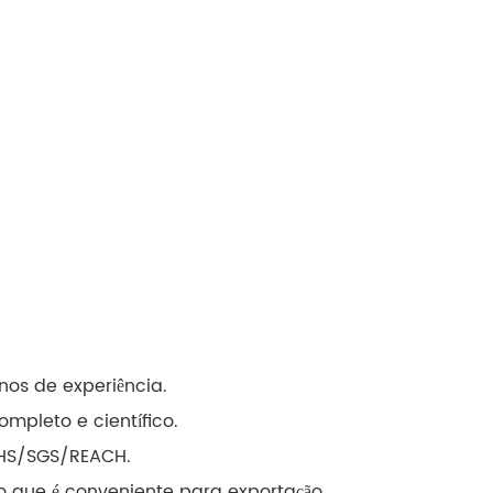
os de experiência.
mpleto e científico.
OHS/SGS/REACH.
o que é conveniente para exportação