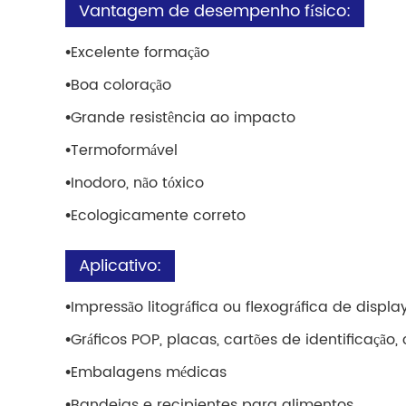
Vantagem de desempenho físico:
•
Excelente formação
•
Boa coloração
•
Grande resistência ao impacto
•
Termoformável
•
Inodoro, não tóxico
•
Ecologicamente correto
Aplicativo:
•
Impressão litográfica ou flexográfica de displa
•
Gráficos POP, placas, cartões de identificação,
•
Embalagens médicas
•
Bandejas e recipientes para alimentos