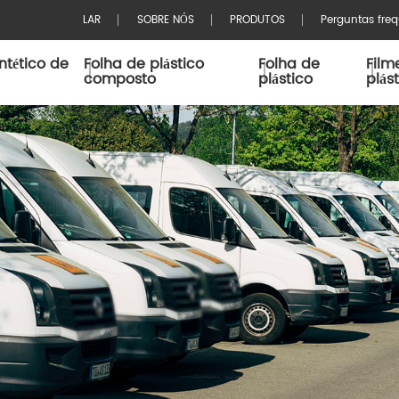
LAR
SOBRE NÓS
PRODUTOS
Perguntas fre
ntético de
Folha de plástico
Folha de
Film
composto
plástico
plás