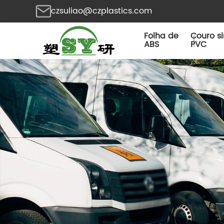
czsuliao@czplastics.com
Folha de
Couro si
ABS
PVC