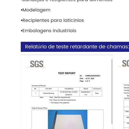
•
Modelagem
•
Recipientes para laticínios
•
Embalagens industriais
Relatório de teste retardante de chamas