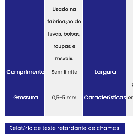
Usado na
fabricação de
luvas, bolsas,
roupas e
móveis.
Comprimento
Largura
Sem limite
Re
Grossura
Características
0,5-5 mm
env
l
Relatório de teste retardante de chamas: