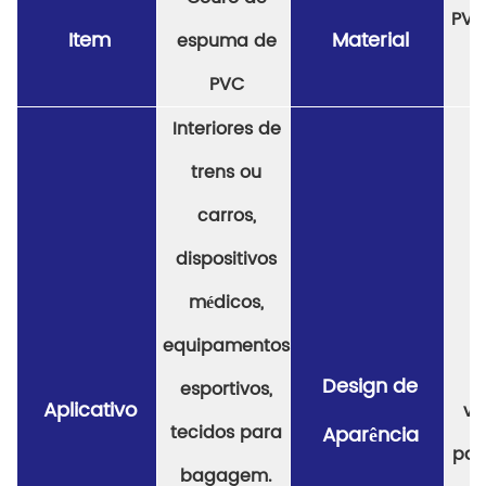
PVC
Item
Material
espuma de
PVC
Interiores de
trens ou
carros,
dispositivos
médicos,
equipamentos
Design de
esportivos,
Aplicativo
va
tecidos para
Aparência
pad
bagagem.