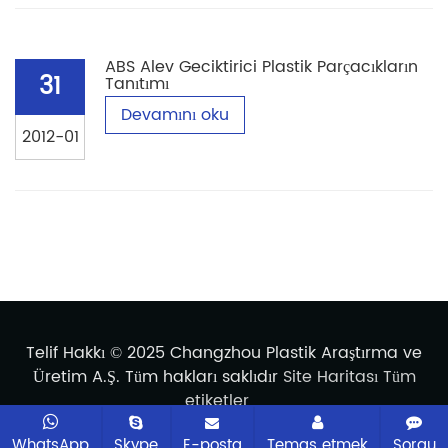
ABS Alev Geciktirici Plastik Parçacıkların
31
Tanıtımı
Devamını oku
2012-01
Telif Hakkı © 2025 Changzhou Plastik Araştırma ve
Üretim A.Ş. Tüm hakları saklıdır
Site Haritası
Tüm
etiketler
WhatsApp
Skype
E-posta
Temas etmek
Sorgu