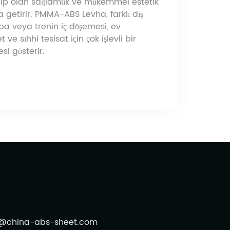
hip olan sağlamlık ve mükemmel estetik
ya getirir. PMMA-ABS Levha, farklı dış
a veya trenin iç döşemesi, ev
ve sıhhi tesisat için çok işlevli bir
i gösterir.
o@china-abs-sheet.com