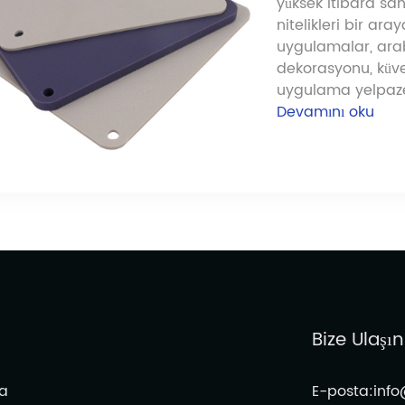
yüksek itibara sa
nitelikleri bir ara
uygulamalar, arab
dekorasyonu, küvet 
uygulama yelpazes
Devamını oku
Bize Ulaşın
a
E-posta:inf