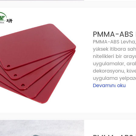
PMMA-ABS 
PMMA-ABS Levha, 
yüksek itibara sa
nitelikleri bir ara
uygulamalar, arab
dekorasyonu, küvet 
uygulama yelpazes
Devamını oku