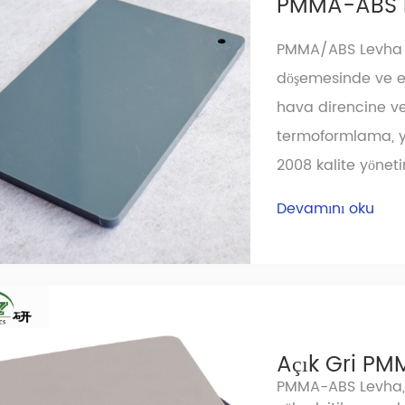
PMMA-ABS 
PMMA/ABS Levha ü
döşemesinde ve ev
hava direncine ve
termoformlama, yü
2008 kalite yönetim
Devamını oku
Açık Gri PMM
PMMA-ABS Levha, 