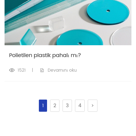
Polietilen plastik pahalı mı?
1521
|
Devamını oku
1
2
3
4
>