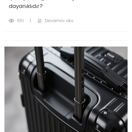
dayanıklıdır?
651
|
Devamını oku