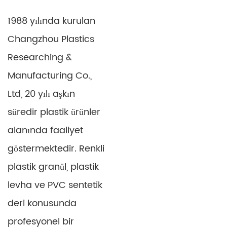
1988 yılında kurulan
Changzhou Plastics
Researching &
Manufacturing Co.,
Gıda Sınıfı PVC Streç
Şeffaf PVC Shrink Streç
Streç Film
Film Rulosu
Ltd, 20 yılı aşkın
Detay
Detay
süredir plastik ürünler
alanında faaliyet
göstermektedir. Renkli
plastik granül, plastik
levha ve PVC sentetik
deri konusunda
profesyonel bir