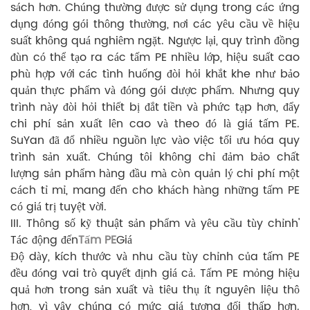
sách hơn. Chúng thường được sử dụng trong các ứng
dụng đóng gói thông thường, nơi các yêu cầu về hiệu
suất không quá nghiêm ngặt. Ngược lại, quy trình đồng
đùn có thể tạo ra các tấm PE nhiều lớp, hiệu suất cao
phù hợp với các tình huống đòi hỏi khắt khe như bảo
quản thực phẩm và đóng gói dược phẩm. Nhưng quy
trình này đòi hỏi thiết bị đắt tiền và phức tạp hơn, đẩy
chi phí sản xuất lên cao và theo đó là giá tấm PE.
SuYan đã đổ nhiều nguồn lực vào việc tối ưu hóa quy
trình sản xuất. Chúng tôi không chỉ đảm bảo chất
lượng sản phẩm hàng đầu mà còn quản lý chi phí một
cách tỉ mỉ, mang đến cho khách hàng những tấm PE
có giá trị tuyệt vời.
III. Thông số kỹ thuật sản phẩm và yêu cầu tùy chỉnh'
Tác động đến
Tấm PE
Giá
Độ dày, kích thước và nhu cầu tùy chỉnh của tấm PE
đều đóng vai trò quyết định giá cả. Tấm PE mỏng hiệu
quả hơn trong sản xuất và tiêu thụ ít nguyên liệu thô
hơn, vì vậy chúng có mức giá tương đối thấp hơn.