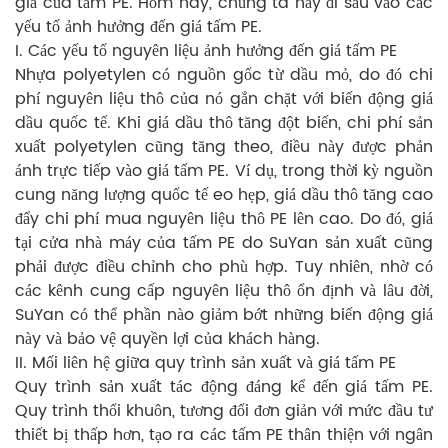
giá của tấm PE. Hôm nay, chúng ta hãy đi sâu vào các
yếu tố ảnh hưởng đến giá tấm PE.
I. Các yếu tố nguyên liệu ảnh hưởng đến giá tấm PE
Nhựa polyetylen có nguồn gốc từ dầu mỏ, do đó chi
phí nguyên liệu thô của nó gắn chặt với biến động giá
dầu quốc tế. Khi giá dầu thô tăng đột biến, chi phí sản
xuất polyetylen cũng tăng theo, điều này được phản
ánh trực tiếp vào giá tấm PE. Ví dụ, trong thời kỳ nguồn
cung năng lượng quốc tế eo hẹp, giá dầu thô tăng cao
đẩy chi phí mua nguyên liệu thô PE lên cao. Do đó, giá
tại cửa nhà máy của tấm PE do SuYan sản xuất cũng
phải được điều chỉnh cho phù hợp. Tuy nhiên, nhờ có
các kênh cung cấp nguyên liệu thô ổn định và lâu đời,
SuYan có thể phần nào giảm bớt những biến động giá
này và bảo vệ quyền lợi của khách hàng.
II. Mối liên hệ giữa quy trình sản xuất và giá tấm PE
Quy trình sản xuất tác động đáng kể đến giá tấm PE.
Quy trình thổi khuôn, tương đối đơn giản với mức đầu tư
thiết bị thấp hơn, tạo ra các tấm PE thân thiện với ngân