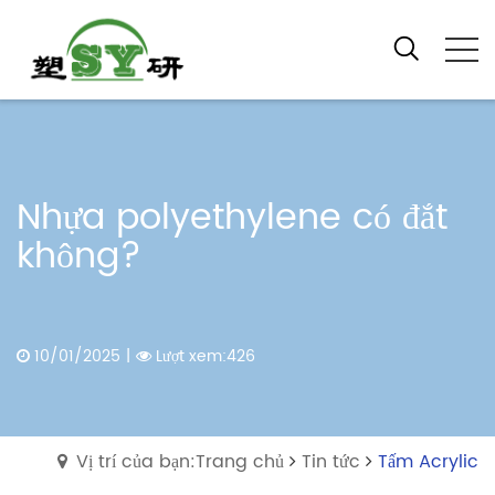
Nhựa polyethylene có đắt
không?
10/01/2025
|
Lượt xem:426
Vị trí của bạn:Trang chủ
Tin tức
Tấm Acrylic