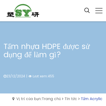
Tấm nhựa HDPE được sử
dụng để làm gì?
23/12/2024
|
Lượt xem:455
Vị trí của bạn:Trang chủ
Tin tức
Tấm Acrylic