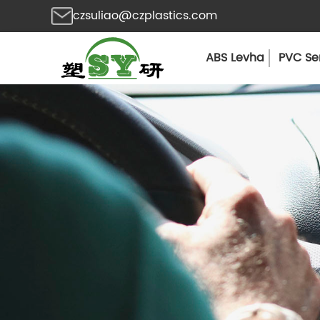
czsuliao@czplastics.com
ABS Levha
PVC Sen