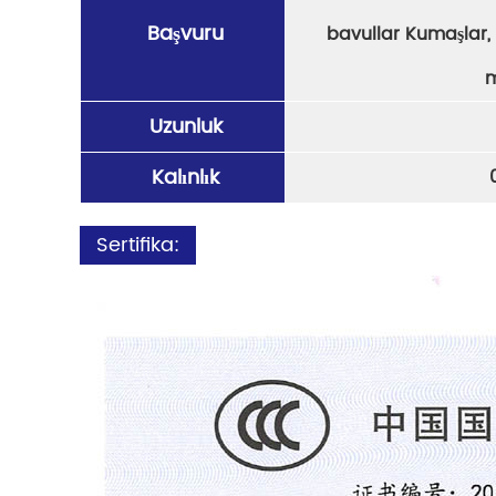
Başvuru
bavullar Kumaşlar, e
m
Uzunluk
Kalınlık
Sertifika: