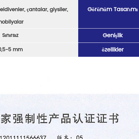
Görünüm Tasarımı
ldivenler, çantalar, giysiler,
obilyalar
Genişlik
Sınırsız
özellikler
0,5-5 mm