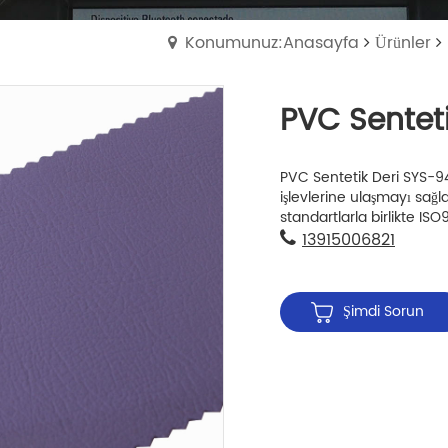
Konumunuz:Anasayfa
Ürünler
PVC Sentet
PVC Sentetik Deri SYS-940
işlevlerine ulaşmayı sağl
standartlarla birlikte ISO
13915006821
Şimdi Sorun