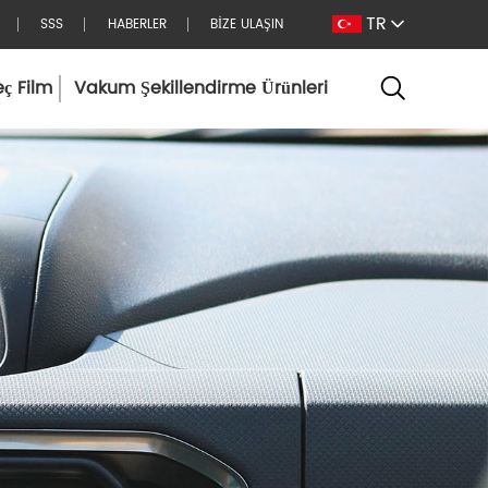
TR
SSS
HABERLER
BİZE ULAŞIN
eç Film
Vakum Şekillendirme Ürünleri