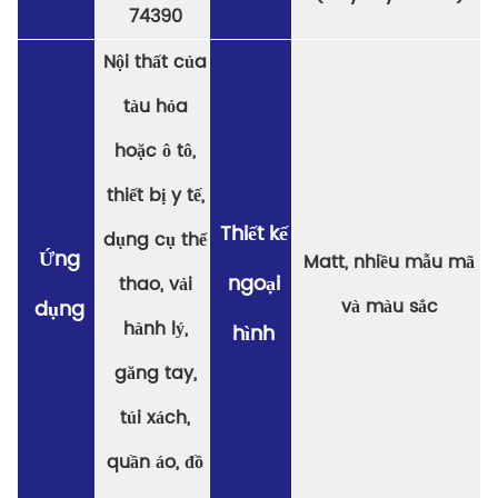
74390
Nội thất của
tàu hỏa
hoặc ô tô,
thiết bị y tế,
Thiết kế
dụng cụ thể
Ứng
Matt, nhiều mẫu mã
ngoại
thao, vải
và màu sắc
dụng
hành lý,
hình
găng tay,
túi xách,
quần áo, đồ