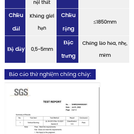
nội thất
Chiều
Chiều
Không giới
≤
1850mm
hạn
dài
rộng
Đặc
Chống lão hóa, nhẹ,
Độ dày
0,5-5mm
mềm
trưng
Báo cáo thử nghiệm chống cháy: