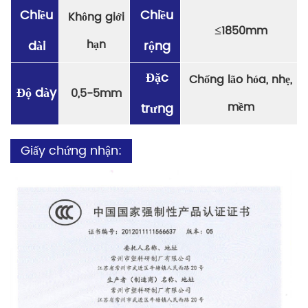
Chiều
Chiều
Không giới
≤
1850mm
hạn
dài
rộng
Đặc
Chống lão hóa, nhẹ,
Độ dày
0,5-5mm
mềm
trưng
Giấy chứng nhận: