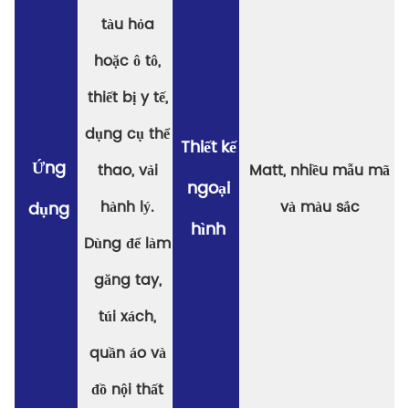
tàu hỏa
hoặc ô tô,
thiết bị y tế,
dụng cụ thể
Thiết kế
Ứng
thao, vải
Matt, nhiều mẫu mã
ngoại
hành lý.
và màu sắc
dụng
hình
Dùng để làm
găng tay,
túi xách,
quần áo và
đồ nội thất