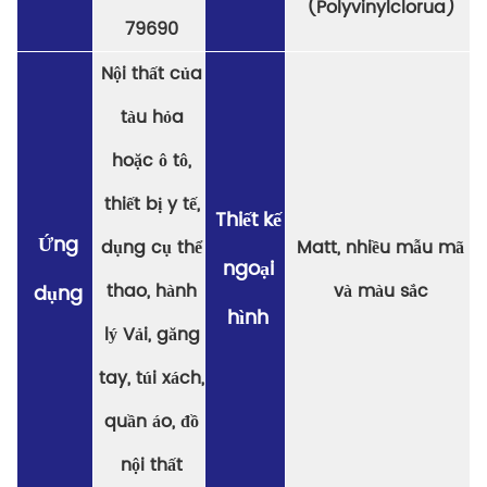
(Polyvinylclorua)
79690
Nội thất của
tàu hỏa
hoặc ô tô,
thiết bị y tế,
Thiết kế
Ứng
dụng cụ thể
Matt, nhiều mẫu mã
ngoại
thao, hành
và màu sắc
dụng
hình
lý Vải, găng
tay, túi xách,
quần áo, đồ
nội thất