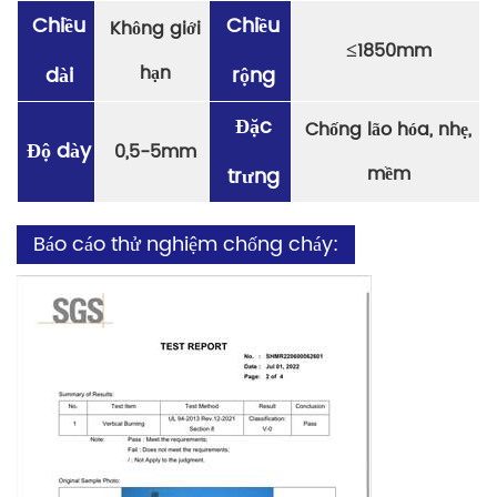
Chiều
Chiều
Không giới
≤
1850mm
hạn
dài
rộng
Đặc
Chống lão hóa, nhẹ,
Độ dày
0,5-5mm
mềm
trưng
Báo cáo thử nghiệm chống cháy: